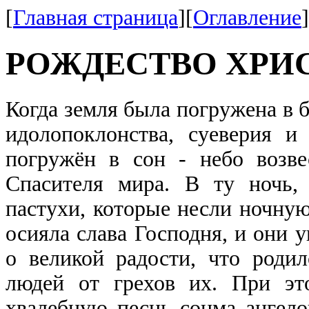
[
Главная страница
][
Оглавление
]
РОЖДЕСТВО ХРИ
Когда земля была погружена в 
идолопоклонства, суеверия и
погружён в сон - небо возв
Спасителя мира. В ту ночь,
пастухи, которые несли ночную
осияла слава Господня, и они 
о великой радости, что роди
людей от грехов их. При эт
хвалебную песнь сонма ангело