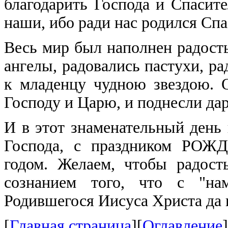
благодарить Господа и Спасит
наши, ибо ради нас родился Спа
Весь мир был наполнен радост
ангелы, радовались пастухи, ра
к младенцу чудною звездою.
Господу и Царю, и поднесли дар
И в этот знаменательный день
Господа, с праздником РО
годом. Желаем, чтобы радост
сознанием того, что с "нам
Родившегося Иисуса Христа да п
[
Главная страница
][
Оглавление
]