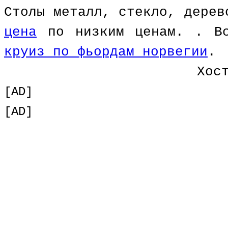
Столы металл, стекло, дере
цена
по низким ценам. . Вс
круиз по фьордам норвегии
.
Хос
[AD]
[AD]