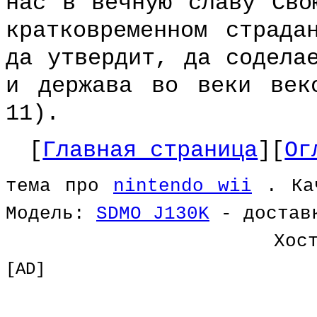
нас в вечную славу Сво
кратковременном страда
да утвердит, да содела
и держава во веки век
11).
[
Главная страница
][
Ог
тема про
nintendo wii
. Кач
Модель:
SDMO J130K
- достав
Хос
[AD]