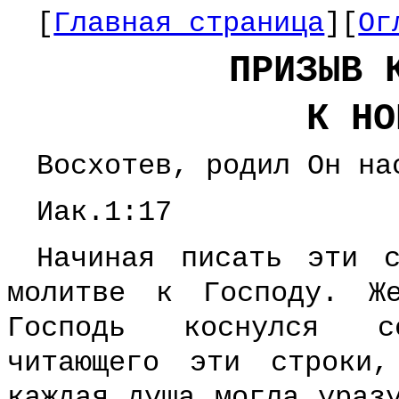
[
Главная страница
][
Ог
ПРИЗЫВ 
К НО
Восхотев, родил Он на
Иак.1:17
Начиная писать эти с
молитве к Господу. Ж
Господь коснулся с
читающего эти строки
каждая душа могла ураз