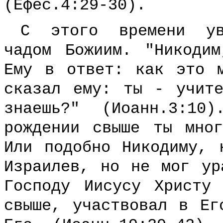
(Ефес.4:29-30).
С этого времени ув
чадом Божиим. "Никоди
Ему в ответ: как это 
сказал ему: ты - учит
знаешь?" (Иоанн.3:10
рождении свыше ты мно
Или подобно Никодиму, 
Израилев, но не мог ур
Господу Иисусу Христу
свыше, участвовал в Ег