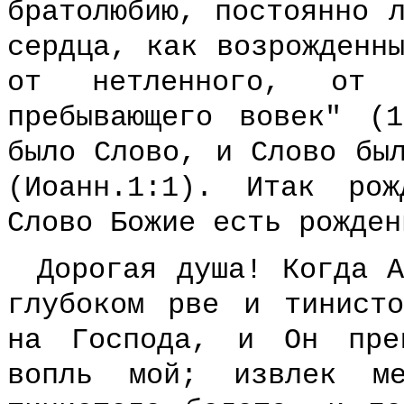
братолюбию, постоянно 
сердца, как возрожденн
от нетленного, от
пребывающего вовек" (
было Слово, и Слово бы
(Иоанн.1:1). Итак ро
Слово Божие есть рожден
Дорогая душа! Когда 
глубоком рве и тинист
на Господа, и Он пре
вопль мой; извлек м