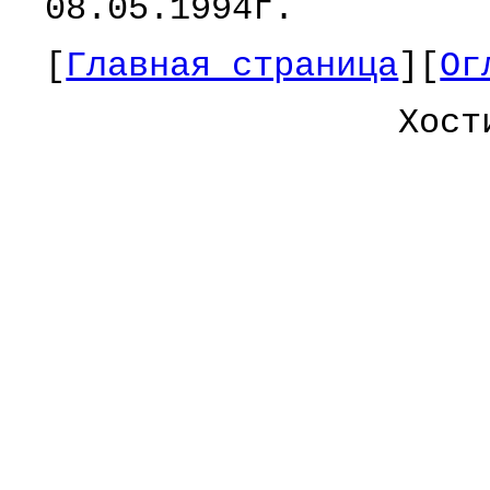
08.05.1994г.
[
Главная страница
][
Ог
Хост