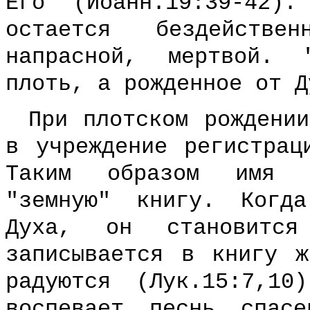
Его (Иоанн.19:39-42)
остается бездейств
напрасной, мертвой. 
плоть, а рожденное от Д
При плотском рождени
в учреждение регистрац
Таким образом имя "
"земную" книгу. Когд
Духа, он становитс
записывается в книгу 
радуются (Лук.15:7,1
воспевает песнь спас